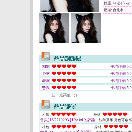
體重: 44 公斤(kg)
區域: 台北市
相貌
平均評價 5.0
身材
平均評價 5.0
表演
平均評價 5.0
態度
平均評價 5.0
註﹕最高值 5分
相貌
身材
會員[ LV7719293 ]
Ubakd
的評論：
沈魚落雁 秀色可� 
相貌
身材