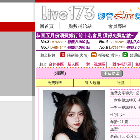
回首頁
點數補給站
會員專區
恭喜五月份消費排行前十名會員 獲得免費點數~
No.3
No.4
-贈點
8,000
點
-贈點
7,0
LV76835**
LV27620**
No.7
No.8
-贈點
4,000
點
-贈點
3,
LV65464**
LV76847**
頻道指數
限制級(火辣)
輔導級(曖昧)
普通級
頻道
台妹專區
│
新人區
│
一對一視訊區
│
一對多視訊區
│
免
(湘甯)
免費聊天
進入包廂
送禮
免費文字聊天: 
一對多視訊聊天: 每
一對一視訊聊天: 每
性別: 女性
年齡: 21 歲
血型:
身高: 153 公分(cm