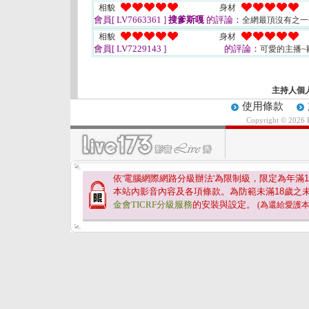
相貌
身材
會員[ LV7663361 ]
搜爹斯嘎
的評論：
全網最頂沒有之一
相貌
身材
會員[ LV7229143 ]
的評論：
可愛的主播
主持人個
使用條款
Copyright © 2026
依'電腦網際網路分級辦法'為限制級，限定為年滿
1
本站內影音內容及各項條款。為防範未滿
18
歲之
金會TICRF分級服務
的安裝與設定。
(為還給愛護