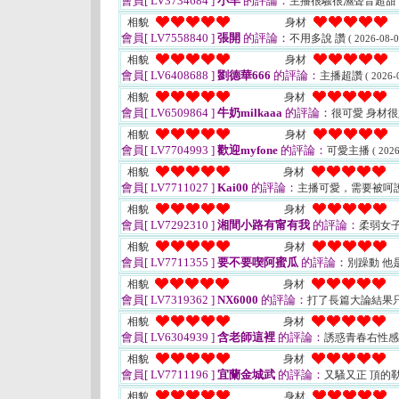
會員[ LV3734684 ]
小羊
的評論：
主播很騷很濕聲音超甜
相貌
身材
會員[ LV7558840 ]
張開
的評論：
不用多說 讚
( 2026-08-0
相貌
身材
會員[ LV6408688 ]
劉德華666
的評論：
主播超讚
( 2026-
相貌
身材
會員[ LV6509864 ]
牛奶milkaaa
的評論：
很可愛 身材
相貌
身材
會員[ LV7704993 ]
歡迎myfone
的評論：
可愛主播
( 2026
相貌
身材
會員[ LV7711027 ]
Kai00
的評論：
主播可愛，需要被呵
相貌
身材
會員[ LV7292310 ]
湘間小路有甯有我
的評論：
柔弱女
相貌
身材
會員[ LV7711355 ]
要不要喫阿蜜瓜
的評論：
別躁動 他
相貌
身材
會員[ LV7319362 ]
NX6000
的評論：
打了長篇大論結果
相貌
身材
會員[ LV6304939 ]
含老師這裡
的評論：
誘惑青春右性
相貌
身材
會員[ LV7711196 ]
宜蘭金城武
的評論：
又騷又正 頂的
相貌
身材