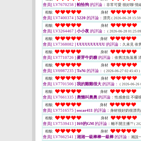
會員[ LV7670258 ]
帕恰狗
的評論：
非常可愛 很好聊 情
相貌
身材
會員[ LV7400374 ]
5220
的評論：
漂亮
( 2026-06-28 15:59
相貌
身材
會員[ LV3264467 ]
小小夜
的評論：
( 2026-06-28 01:25:09
相貌
身材
會員[ LV7368082 ]
UUUUUUUUUU
的評論：
久未見 依
相貌
身材
會員[ LV7710726 ]
麥芽牛奶糖
的評論：
依舊沈魚落雁 
相貌
身材
會員[ LV6987235 ]
ToNi
的評論：
( 2026-06-27 02:45:43 )
相貌
身材
會員[ LV7701506 ]
我的雞雞很大
的評論：
( 2026-06-26 
相貌
身材
會員[ LV7661335 ]
奧懶叫奧奧
的評論：
性感會扭 不囉
相貌
身材
會員[ LV7516575 ]
oscar411
的評論：
身材很好奶很漂亮
相貌
身材
會員[ LV7539413 ]
I69的GM
的評論：
離不開主播??
( 20
相貌
身材
會員[ LV7662541 ]
湘湘一級棒棒一級棒
的評論：
湘說