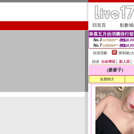
回首頁
點數補
恭喜五月份消費排行前
No.3
-贈點
8,0
LV76835**
No.7
-贈點
4,0
LV65464**
頻道指數
限制級(火
頻道
台妹專區
│
新人區
│
(麥麥子)
免費聊天