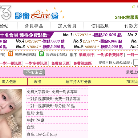
給站
會員專區
加入會員
使用說明
付款
十名會員 獲得免費點數~
No.1
-贈點
10,000
點
No.2
LV72973**
No.4
No.5
No.
00
點
-贈點
7,000
點
-贈點
6,000
點
LV27620**
LV52777**
No.8
No.9
No.
00
點
-贈點
3,000
點
-贈點
2,000
點
LV76847**
LV69831**
辣)
輔導級(曖昧)
普通級(清純)
排序
業績排行
│
一對多收費排序
│
一對一
搜尋主持人網名/編號：
一對一視訊區
│
一對多視訊區
│
免費聊天區
│
免費視訊區
最近上線時間
進入包廂
送禮
給主持人打分數
加到我
免費文字聊天: 免費一對多專區
一對多視訊聊天: 免費一對多專區
一對一視訊聊天: 每分鐘 30 點
性別: 女性
年齡: 24 歲
血型:
身高: 169 公分(cm)