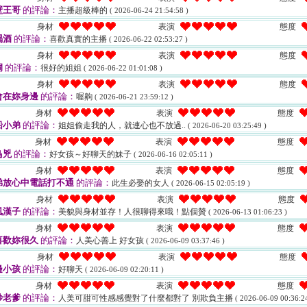
壁王哥
的評論：
主播超級棒的
( 2026-06-24 21:54:58 )
身材
表演
態度
喝酒
的評論：
喜歡真實的主播
( 2026-06-22 02:53:27 )
身材
表演
態度
洞
的評論：
很好的姐姐
( 2026-06-22 01:01:08 )
身材
表演
態度
會在妳身邊
的評論：
喔齁
( 2026-06-21 23:59:12 )
身材
表演
態度
船小弟
的評論：
姐姐偷走我的人，就連心也不放過..
( 2026-06-20 03:25:49 )
身材
表演
態度
鳥兇
的評論：
好女孩～好聊天的妹子
( 2026-06-16 02:05:11 )
身材
表演
態度
弟放心中電話打不通
的評論：
此生必娶的女人
( 2026-06-15 02:05:19 )
身材
表演
態度
風漢子
的評論：
美貌與身材並存！人很聊得來哦！點個贊
( 2026-06-13 01:06:23 )
身材
表演
態度
喜歡妳很久
的評論：
人美心善上 好女孩
( 2026-06-09 03:37:46 )
身材
表演
態度
邊小孩
的評論：
好聊天
( 2026-06-09 02:20:11 )
身材
表演
態度
妙老爹
的評論：
人美可甜可性感感覺對了什麼都對了 別欺負主播
( 2026-06-09 00:36:24