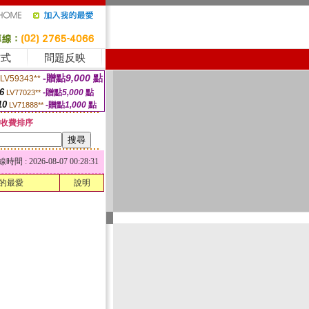
方式
問題反映
-贈點
9,000
點
LV59343**
6
-贈點
5,000
點
LV77023**
10
-贈點
1,000
點
LV71888**
收費排序
 : 2026-08-07 00:28:31
的最愛
說明