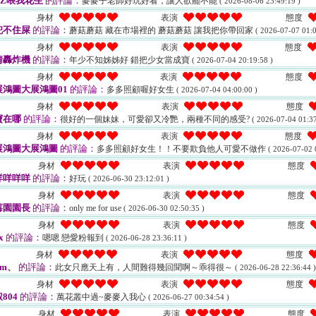
Z喂我花生
的評論：
麥麥子老師好玩好看，讓人欲罷不能
( 2026-08-06 23:49:19 )
身材
表演
態度
兜不住屎
的評論：
蘑菇蘑菇 藏在市場裡的 蘑菇蘑菇 讓我把你帶回家
( 2026-07-07 01:0
身材
表演
態度
情轟炸機
的評論：
年少不知姊姊好 錯把少女當成寶
( 2026-07-04 20:19:58 )
身材
表演
態度
鴻圖大展鴻圖01
的評論：
多多照顧喔好女生
( 2026-07-04 04:00:00 )
身材
表演
態度
寶在哪
的評論：
很好的一個妹妹，可愛卻又冷艷，兩種不同的感受?
( 2026-07-04 01:37
身材
表演
態度
展鴻圖大展鴻圖
的評論：
多多照顧好女生！！不要欺負他人可愛不做作
( 2026-07-02 
身材
表演
態度
咩咩咩咩
的評論：
好玩
( 2026-06-30 23:12:01 )
身材
表演
態度
莓園園長
的評論：
only me for use
( 2026-06-30 02:50:35 )
身材
表演
態度
x
的評論：
嗯嗯 戀愛粉報到
( 2026-06-28 23:36:11 )
身材
表演
態度
om、
的評論：
此女只應天上有，人間難得幾回聞啊～乖得很～
( 2026-06-28 22:36:44 )
身材
表演
態度
804
的評論：
萬花叢中過~麥麥入我心
( 2026-06-27 00:34:54 )
身材
表演
態度