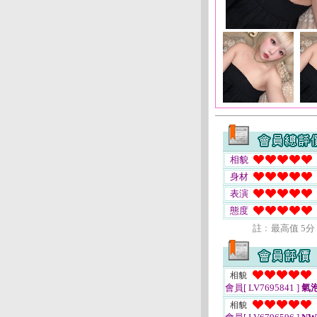
相貌
身材
表演
態度
註﹕最高值 5分
相貌
會員[ LV7695841 ]
氣
相貌