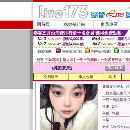
回首頁
點數補給站
會員專區
恭喜五月份消費排行前十名會員 獲得免費點數~
No.3
No.4
-贈點
8,000
點
-贈點
7,0
LV76835**
LV27620**
No.7
No.8
-贈點
4,000
點
-贈點
3,
LV65464**
LV76847**
頻道指數
限制級(火辣)
輔導級(曖昧)
普通級
頻道
台妹專區
│
新人區
│
一對一視訊區
│
一對多視訊區
│
免
(純欲想想)
免費聊天
進入包廂
送禮
免費文字聊天: 
一對多視訊聊天: 每
一對一視訊聊天: 每
性別: 女性
年齡: 20 歲
血型:
身高: 168 公分(cm